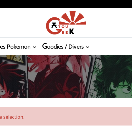
G
tes Pokemon
oodies / Divers
 sélection.