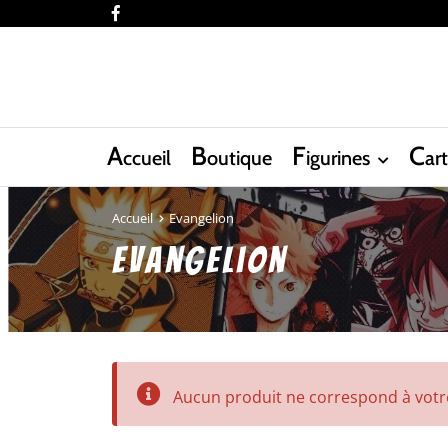
facebook
A
B
F
C
ccueil
outique
igurines
ar
Accueil
Evangelion
Evangelion
Aucun produit ne correspond à votre