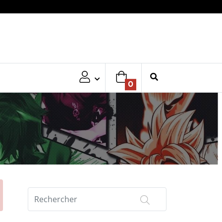
0
Rechercher
sur
AtouGeek