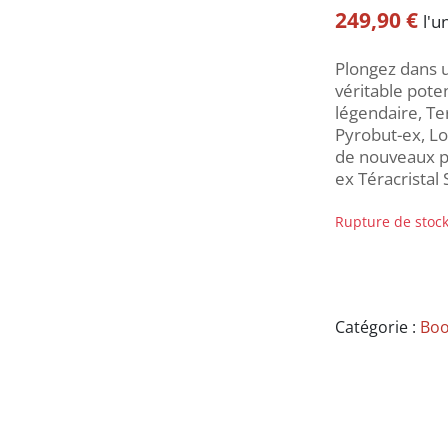
249,90
€
l'u
Plongez dans 
véritable poten
légendaire, Te
Pyrobut-ex, Lo
de nouveaux p
ex Téracristal S
Rupture de stoc
Catégorie :
Boo