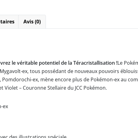
taires
Avis (0)
z le véritable potentiel de la Téracristallisation !
Le Pokém
et Mygavolt-ex, tous possédant de nouveaux pouvoirs ébloui
, Pomdorochi-ex, mène encore plus de Pokémon-ex au comb
 et Violet – Couronne Stellaire du JCC Pokémon.
n-ex
ec des illustrations spéciale