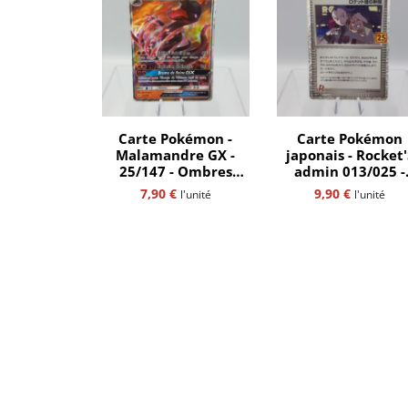
Carte Pokémon -
Carte Pokémon
Malamandre GX -
japonais - Rocket'
25/147 - Ombres
admin 013/025 -
ardentes - ultra rare
Trainer - 25th
7,90
€
9,90
€
l'unité
l'unité
- SL3 - FR
anniversaire -
secrète rare - S8a-p
jap