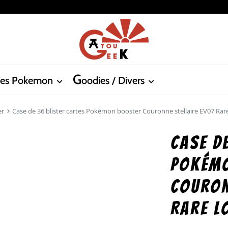
G
tes Pokemon
oodies / Divers
er
Case de 36 blister cartes Pokémon booster Couronne stellaire EV07 Rare
Case d
Pokém
Couron
Rare l