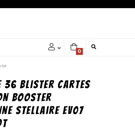
0
 lot
e 36 blister cartes
on booster
ne stellaire EV07
ot