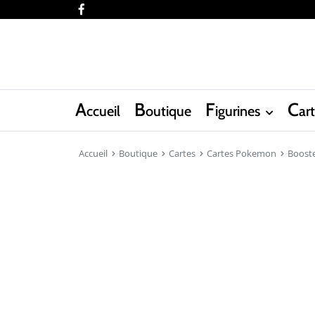
facebook
A
B
F
C
ccueil
outique
igurines
ar
Accueil
Boutique
Cartes
Cartes Pokemon
Boost