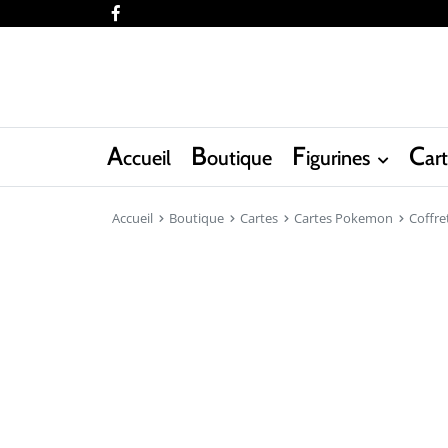
facebook
A
B
F
C
ccueil
outique
igurines
ar
Accueil
Boutique
Cartes
Cartes Pokemon
Coffre