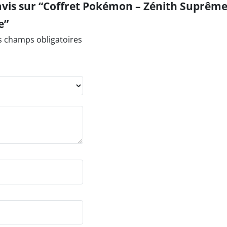
e avis sur “Coffret Pokémon – Zénith Suprê
e”
s champs obligatoires