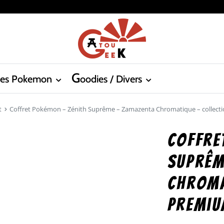
G
tes Pokemon
oodies / Divers
t
Coffret Pokémon – Zénith Suprême – Zamazenta Chromatique – collecti
Coffre
Suprêm
Chroma
premiu