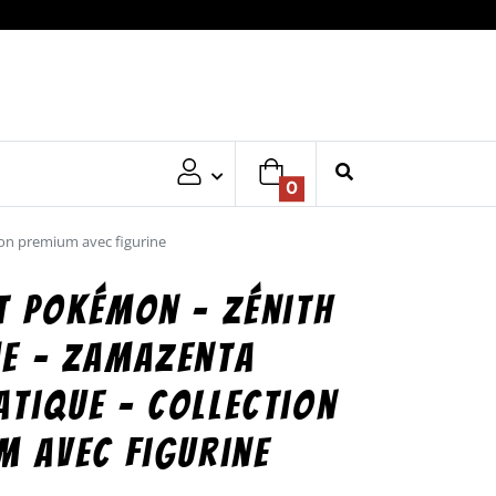
0
on premium avec figurine
t Pokémon – Zénith
e – Zamazenta
tique – collection
m avec figurine