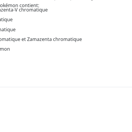
okémon contient:
mazenta-V chromatique
atique
matique
hromatique et Zamazenta chromatique
kémon