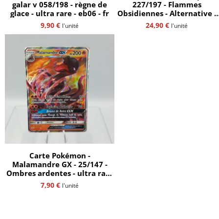
galar v 058/198 - règne de
227/197 - Flammes
glace - ultra rare - eb06 - fr
Obsidiennes - Alternative -
full art - fr
9,90
€
24,90
€
l'unité
l'unité
Carte Pokémon -
Malamandre GX - 25/147 -
Ombres ardentes - ultra rare
- SL3 - FR
7,90
€
l'unité