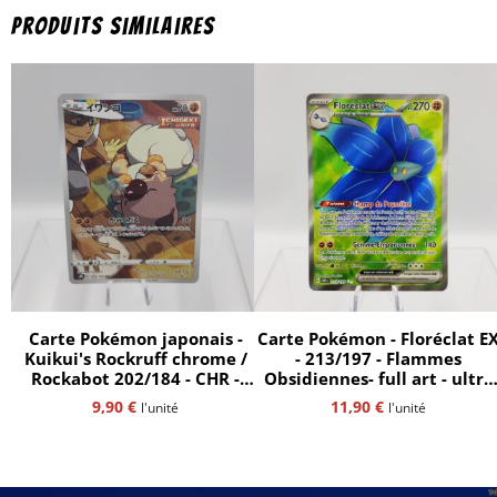
Produits similaires
Carte Pokémon japonais -
Carte Pokémon - Floréclat E
Kuikui's Rockruff chrome /
- 213/197 - Flammes
Rockabot 202/184 - CHR -
Obsidiennes- full art - ultra
Vmax Climax - ultra rare -
rare - fr
9,90
€
11,90
€
l'unité
l'unité
s8b - jap