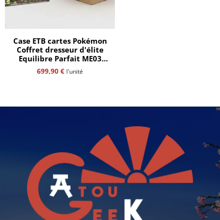
Case ETB cartes Pokémon
Coffret dresseur d'élite
Equilibre Parfait ME03
(Copie)
699,90
€
l'unité