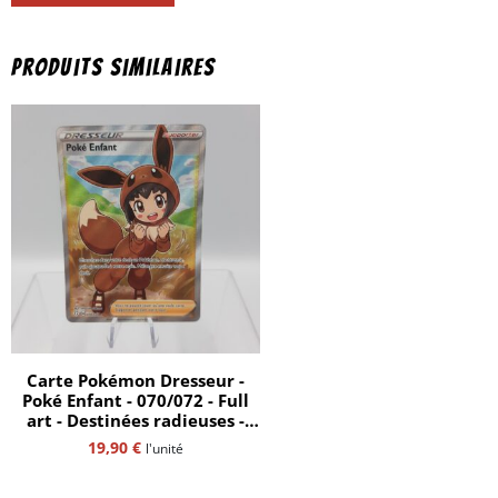
Produits similaires
Carte Pokémon Dresseur -
Poké Enfant - 070/072 - Full
art - Destinées radieuses -
ultra rare - EB 4.5 - FR
19,90
€
l'unité