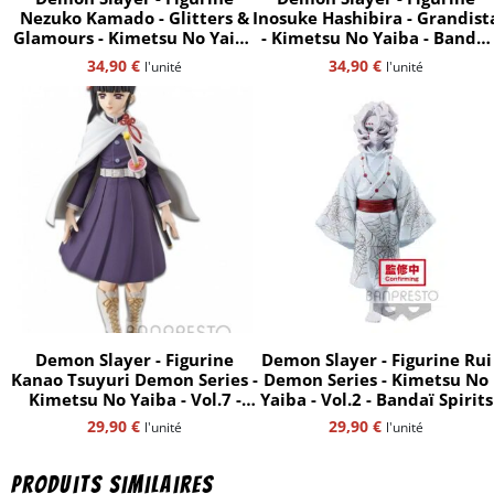
Nezuko Kamado - Glitters &
Inosuke Hashibira - Grandist
Glamours - Kimetsu No Yaiba
- Kimetsu No Yaiba - Bandaï
- Bandaï Spirits
Spirits
34,90
€
34,90
€
l'unité
l'unité
Demon Slayer - Figurine
Demon Slayer - Figurine Rui
Kanao Tsuyuri Demon Series -
Demon Series - Kimetsu No
Kimetsu No Yaiba - Vol.7 -
Yaiba - Vol.2 - Bandaï Spirits
Bandaï Spirits
29,90
€
29,90
€
l'unité
l'unité
Produits similaires