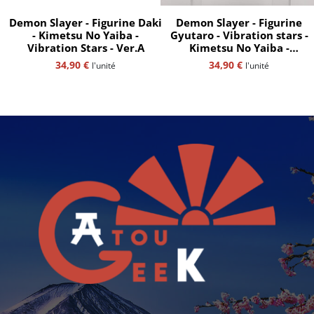
Demon Slayer - Figurine Daki
Demon Slayer - Figurine
- Kimetsu No Yaiba -
Gyutaro - Vibration stars -
Vibration Stars - Ver.A
Kimetsu No Yaiba -
Banpresto
34,90
€
34,90
€
l'unité
l'unité