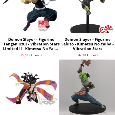
Demon Slayer - Figurine
Demon Slayer - Figurine
Tengen Uzui - Vibration Stars
Sabito - Kimetsu No Yaiba -
Limited II - Kimetsu No Yaiba
Vibration Stars
- Bandaï Spirits
39,90
€
34,90
€
l'unité
l'unité