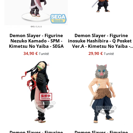
Demon Slayer - Figurine
Demon Slayer - Figurine
Nezuko Kamado - SPM -
inosuke Hashibira - Q Posket 
Kimetsu No Yaiba - SEGA
Ver.A - Kimetsu No Yaiba -
Bandaï Spirits
34,90
€
29,90
€
l'unité
l'unité
Demon Slayer - Figurine
Demon Slayer - Figurine