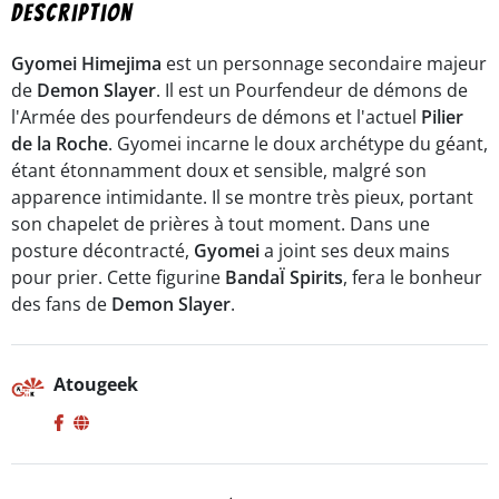
Vol.17
Description
Special
color
Gyomei Himejima
est un personnage secondaire majeur
-
de
Demon Slayer
. Il est un Pourfendeur de démons de
Bandaï
l'Armée des pourfendeurs de démons et l'actuel
Pilier
Spirits
de la Roche
. Gyomei incarne le doux archétype du géant,
étant étonnamment doux et sensible, malgré son
apparence intimidante. Il se montre très pieux, portant
son chapelet de prières à tout moment. Dans une
posture décontracté,
Gyomei
a joint ses deux mains
pour prier. Cette figurine
BandaÏ Spirits
, fera le bonheur
des fans de
Demon Slayer
.
Atougeek