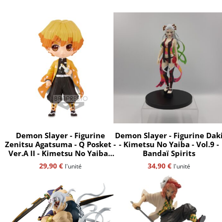
Demon Slayer - Figurine
Demon Slayer - Figurine Dak
Zenitsu Agatsuma - Q Posket -
- Kimetsu No Yaiba - Vol.9 -
Ver.A II - Kimetsu No Yaiba -
Bandaï Spirits
Bandaï Spirits
29,90
€
34,90
€
l'unité
l'unité