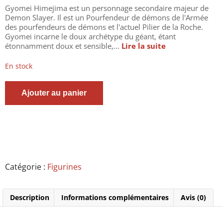
Gyomei Himejima est un personnage secondaire majeur de
Demon Slayer. Il est un Pourfendeur de démons de l'Armée
des pourfendeurs de démons et l'actuel Pilier de la Roche.
Gyomei incarne le doux archétype du géant, étant
étonnamment doux et sensible,...
Lire la suite
En stock
quantité
Ajouter au panier
de
Demon
Slayer
-
Figurine
Gyomei
Himejima
Demon
Catégorie :
Figurines
Series
-
Kimetsu
Description
Informations complémentaires
Avis (0)
No
Yaiba
-