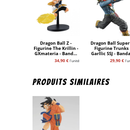
Dragon Ball Z -
Dragon Ball Super
Figurine The Krillin -
Figurine Trunks
GXmateria - Bandaï
Garllic SSJ - Banda
Spirits
Spirits
34,90
€
29,90
€
l'unité
l'u
Produits similaires