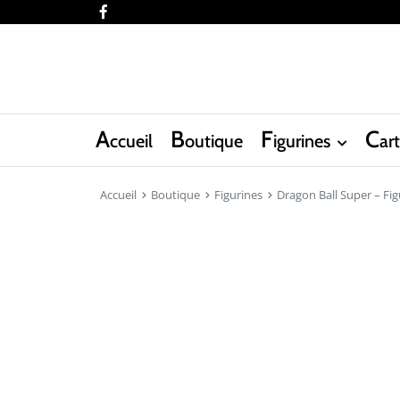
facebook
A
B
F
C
ccueil
outique
igurines
ar
Accueil
Boutique
Figurines
Dragon Ball Super – Figu