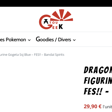
G
tes Pokemon
oodies / Divers
rine Gogeta Ssj Blue – FES!! – Bandaï Spirits
Dragon
Figuri
FES!! –
29,90
€
l'uni