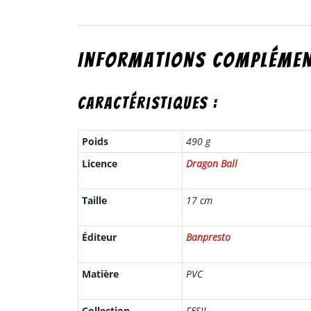
Informations complémen
Caractéristiques :
Poids
490 g
Licence
Dragon Ball
Taille
17 cm
Éditeur
Banpresto
Matière
PVC
Collection
FES!!