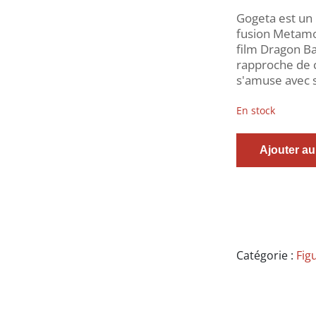
Gogeta est un 
fusion Metamo
film Dragon Ba
rapproche de c
s'amuse avec s
En stock
quantité
Ajouter au
de
Dragon
Ball
Super
-
Figurine
Gogeta
Catégorie :
Fig
Ssj
Blue
-
FES!!