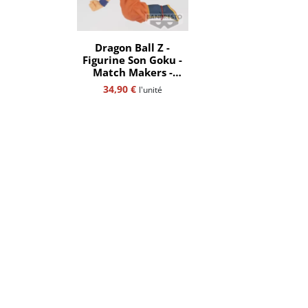
Dragon Ball Z -
Figurine Son Goku -
Match Makers -
Banpresto
34,90
€
l'unité