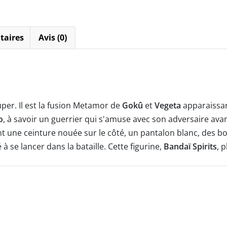
-
Bandaï
Spirits
taires
Avis (0)
er. Il est la fusion Metamor de
Gokû
et
Vegeta
apparaissan
o
, à savoir un guerrier qui s'amuse avec son adversaire ava
 une ceinture nouée sur le côté, un pantalon blanc, des bot
é à se lancer dans la bataille. Cette figurine,
Bandaï Spirits
, 