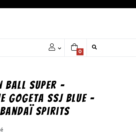
0
 Ball Super –
ne Gogeta Ssj Blue –
 Bandaï Spirits
té