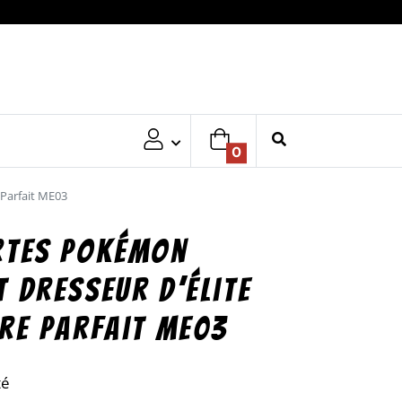
0
 Parfait ME03
rtes Pokémon
t dresseur d’élite
bre Parfait ME03
té