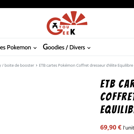
G
tes Pokemon
oodies / Divers
y / boite de booster
ETB cartes Pokémon Coffret dresseur d’élite Equilibre
ETB ca
Coffre
Equili
69,90
€
l'uni