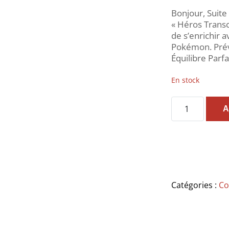
Bonjour, Suite
« Héros Transc
de s’enrichir 
Pokémon. Prév
Équilibre Parf
En stock
quantité
A
de
ETB
cartes
Pokémon
Coffret
dresseur
d'élite
Catégories :
Co
Equilibre
Parfait
ME03