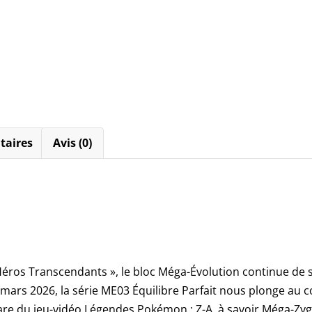
taires
Avis (0)
 Héros Transcendants », le bloc Méga-Évolution continue de 
rs 2026, la série ME03 Équilibre Parfait nous plonge au cœu
re du jeu-vidéo Légendes Pokémon : Z-A, à savoir Méga-Zyg