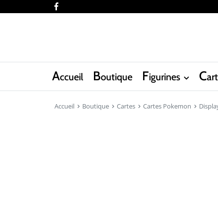
facebook
A
B
F
C
ccueil
outique
igurines
ar
Accueil
Boutique
Cartes
Cartes Pokemon
Displa