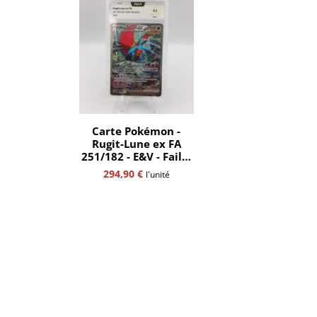
Carte Pokémon -
Rugit-Lune ex FA
251/182 - E&V - Faille
Paradoxe - PCA 9,5 -
294,90
€
l'unité
ref 51