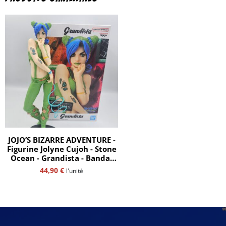
JOJO’S BIZARRE ADVENTURE -
Figurine Jolyne Cujoh - Stone
Ocean - Grandista - Bandaï
Spirits
44,90
€
l'unité