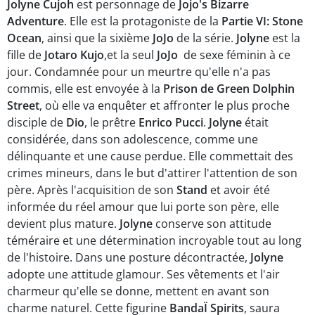
Jolyne Cujoh
est personnage de
Jojo's Bizarre
Adventure
. Elle est la protagoniste de la
Partie VI: Stone
Ocean
, ainsi que la sixième
JoJo
de la série.
Jolyne
est la
fille de
Jotaro Kujo
,et la seul
JoJo
de sexe féminin à ce
jour. Condamnée pour un meurtre qu'elle n'a pas
commis, elle est envoyée à la
Prison de Green Dolphin
Street
, où elle va enquêter et affronter le plus proche
disciple de
Dio
, le prêtre
Enrico Pucci
.
Jolyne
était
considérée, dans son adolescence, comme une
délinquante et une cause perdue. Elle commettait des
crimes mineurs, dans le but d'attirer l'attention de son
père. Après l'acquisition de son
Stand
et avoir été
informée du réel amour que lui porte son père, elle
devient plus mature.
Jolyne
conserve son attitude
téméraire et une détermination incroyable tout au long
de l'histoire. Dans une posture décontractée,
Jolyne
adopte une attitude glamour. Ses vêtements et l'air
charmeur qu'elle se donne, mettent en avant son
charme naturel. Cette figurine
BandaÏ Spirits
, saura