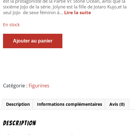
est la protagoniste de la Partie VI: Stone Ocean, ainsi que la
sixième JoJo de la série. Jolyne est la fille de Jotaro Kujo,et la
seul JoJo de sexe féminin à...
Lire la suite
En stock
quantité
Ajouter au panier
de
JOJO’S
BIZARRE
ADVENTURE
-
Figurine
Jolyne
Cujoh
Catégorie :
Figurines
-
Stone
Ocean
Description
Informations complémentaires
Avis (0)
-
Grandista
-
Bandaï
Description
Spirits