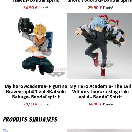
Hawks- Bandaï spirit
Shoto Todoroki- Bandaï Spiri
34,90
€
29,90
€
l'unité
l'unité
My héro Academia- Figurine
My Hero Academia- The Evil
Bravegraph#1 vol.3Katsuki
Villains Tomura Shigaraki
Bakugo- Bandaï spirit
vol.4 - Bandaï Spirit
29,90
€
34,90
€
l'unité
l'unité
Produits similaires