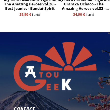
The Amazing Heroes vol.26 -
Uraraka Ochaco - The
Best Jeanist - Bandaï-Spirit
Amazing Heroes vol.32 -
Bandaï namco
29,90
€
34,90
€
l'unité
l'unité
Contact