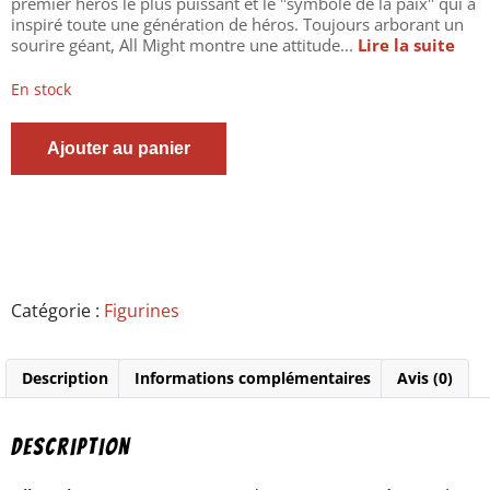
premier héros le plus puissant et le "symbole de la paix" qui a
inspiré toute une génération de héros. Toujours arborant un
sourire géant, All Might montre une attitude...
Lire la suite
En stock
quantité
Ajouter au panier
de
My
Hero
Academia-
Figurine
All
Might
-
Catégorie :
Figurines
BWFC
10Th
-
Description
Informations complémentaires
Avis (0)
Super
Master
Stars
Piece
Description
-
Bandaï