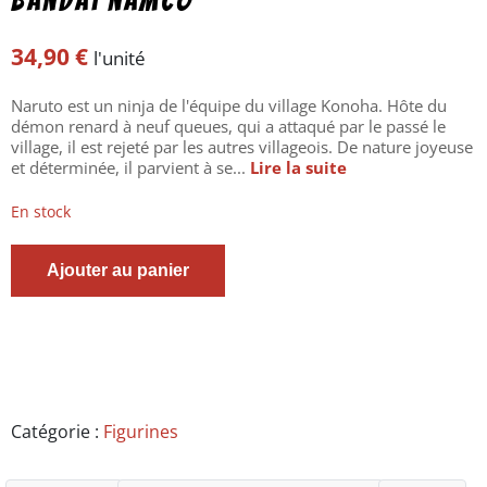
Bandaï namco
34,90
€
l'unité
Naruto est un ninja de l'équipe du village Konoha. Hôte du
démon renard à neuf queues, qui a attaqué par le passé le
village, il est rejeté par les autres villageois. De nature joyeuse
et déterminée, il parvient à se...
Lire la suite
En stock
quantité
Ajouter au panier
de
Naruto
-
Figurine
Uzumaki
-
Panel
Spectacle
Catégorie :
Figurines
-
20TH
Anniversaire