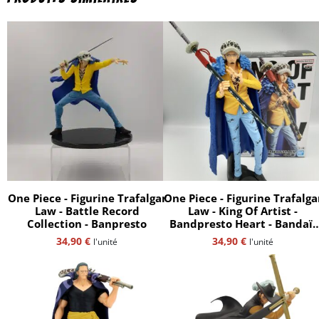
One Piece - Figurine Trafalgar
One Piece - Figurine Trafalga
Law - Battle Record
Law - King Of Artist -
Collection - Banpresto
Bandpresto Heart - Bandaï-
Spirits
34,90
€
34,90
€
l'unité
l'unité