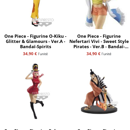
One Piece - Figurine O-Kiku -
One Piece - Figurine
Glitter & Glamours - Ver.A -
Nefertari Vivi - Sweet Style
Bandaï-Spirits
Pirates - Ver.B - Bandaï-
Spirits
34,90
€
34,90
€
l'unité
l'unité