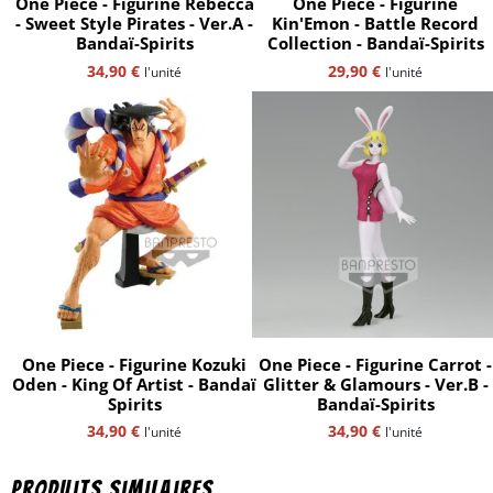
One Piece - Figurine Rebecca
One Piece - Figurine
- Sweet Style Pirates - Ver.A -
Kin'Emon - Battle Record
Bandaï-Spirits
Collection - Bandaï-Spirits
34,90
€
29,90
€
l'unité
l'unité
One Piece - Figurine Kozuki
One Piece - Figurine Carrot -
Oden - King Of Artist - Bandaï
Glitter & Glamours - Ver.B -
Spirits
Bandaï-Spirits
34,90
€
34,90
€
l'unité
l'unité
Produits similaires