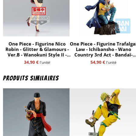
One Piece - Figurine Nico
One Piece - Figurine Trafalga
Robin - Glitter & Glamours -
Law - Ichibansho - Wano
Ver.B - Wanokuni Style II -
Country 3rd Act - Bandaï-
Bandaï-Spirits
Spirits
34,90
€
54,90
€
l'unité
l'unité
Produits similaires