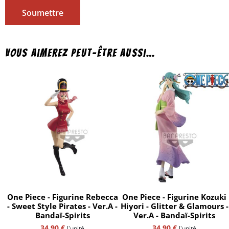
Vous aimerez peut-être aussi…
One Piece - Figurine Rebecca
One Piece - Figurine Kozuki
- Sweet Style Pirates - Ver.A -
Hiyori - Glitter & Glamours -
Bandaï-Spirits
Ver.A - Bandaï-Spirits
34,90
€
34,90
€
l'unité
l'unité