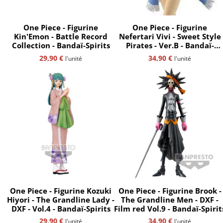
One Piece - Figurine
One Piece - Figurine
Kin'Emon - Battle Record
Nefertari Vivi - Sweet Style
Collection - Bandaï-Spirits
Pirates - Ver.B - Bandaï-
Spirits
29,90
€
34,90
€
l'unité
l'unité
One Piece - Figurine Kozuki
One Piece - Figurine Brook -
Hiyori - The Grandline Lady -
The Grandline Men - DXF -
DXF - Vol.4 - Bandaï-Spirits
Film red Vol.9 - Bandaï-Spiri
29,90
€
34,90
€
l'unité
l'unité