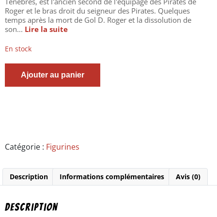
Ténèbres, est l'ancien second de l'équipage des Pirates de
Roger et le bras droit du seigneur des Pirates. Quelques
temps après la mort de Gol D. Roger et la dissolution de
son...
Lire la suite
En stock
quantité
Ajouter au panier
de
One
Piece
-
Figurine
Silvers
Rayleight
-
Catégorie :
Figurines
DXF
The
Grandline
Description
Informations complémentaires
Avis (0)
serie
Extra
-
Banpresto
Description