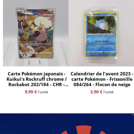
Carte Pokémon japonais -
Calendrier de l'avent 2023 -
Kuikui's Rockruff chrome /
carte Pokémon - Frissonille
Rockabot 202/184 - CHR -
084/264 - Flocon de neige
Vmax Climax - ultra rare -
9,90
€
2,90
€
l'unité
l'unité
s8b - jap