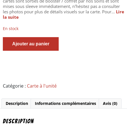
cartes sont sorties de booster / coffret par nos soins et sont
mises sous sleeve immédiatement, n'hésitez pas a consulter
les photos pour plus de détails visuels sur la carte. Pour...
Lire
la suite
En stock
quantité
Ajouter au panier
de
Carte
Pokemon
-
Corayôme
de
Galar
V
Catégorie :
Carte à l'unité
-
071/073
-
Description
Informations complémentaires
Avis (0)
Full
Art
-
Epée
Description
et