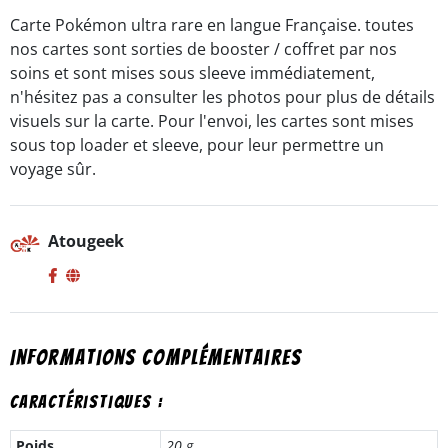
Bouclier
Carte Pokémon ultra rare en langue Française. toutes
-
nos cartes sont sorties de booster / coffret par nos
EB3.5
soins et sont mises sous sleeve immédiatement,
-
FR
n'hésitez pas a consulter les photos pour plus de détails
visuels sur la carte. Pour l'envoi, les cartes sont mises
sous top loader et sleeve, pour leur permettre un
voyage sûr.
Atougeek
Informations complémentaires
Caractéristiques :
Poids
20 g