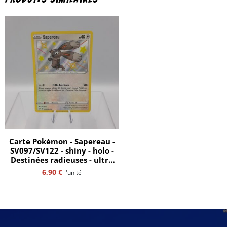
Carte Pokémon - Sapereau -
SV097/SV122 - shiny - holo -
Destinées radieuses - ultra
rare - EB 4.5 - FR
6,90
€
l'unité