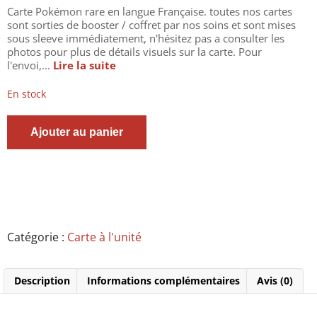
Carte Pokémon rare en langue Française. toutes nos cartes
sont sorties de booster / coffret par nos soins et sont mises
sous sleeve immédiatement, n'hésitez pas a consulter les
photos pour plus de détails visuels sur la carte. Pour
l'envoi,...
Lire la suite
En stock
quantité
Ajouter au panier
de
Carte
Pokémon
-
Dedenne
-
SV051/SV122
-
Catégorie :
Carte à l'unité
shiny
-
holo
Description
Informations complémentaires
Avis (0)
-
Destinées
radieuses