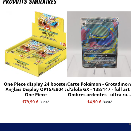
Produits similaires
One Piece display 24 booster
Carte Pokémon - Grotadmor
Anglais Display OP15/EB04 :
d'alola GX - 138/147 - full art 
One Piece
Ombres ardentes - ultra rar
- SL3 - FR
179,90
€
14,90
€
l'unité
l'unité