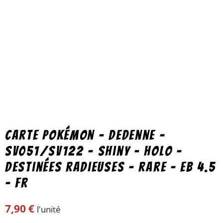
Carte Pokémon – Dedenne –
SV051/SV122 – shiny – holo –
Destinées radieuses – rare – EB 4.5
– FR
7,90
€
l'unité