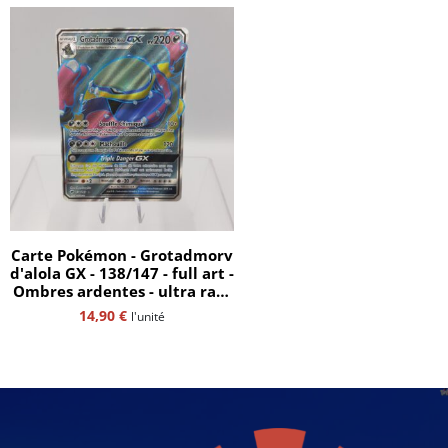
Carte Pokémon - Grotadmorv
d'alola GX - 138/147 - full art -
Ombres ardentes - ultra rare
- SL3 - FR
14,90
€
l'unité