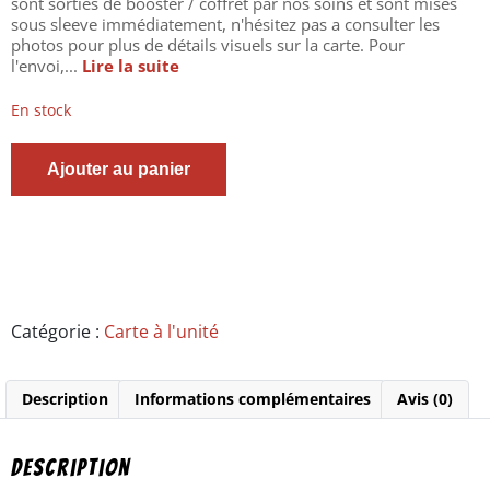
sont sorties de booster / coffret par nos soins et sont mises
sous sleeve immédiatement, n'hésitez pas a consulter les
photos pour plus de détails visuels sur la carte. Pour
l'envoi,...
Lire la suite
En stock
quantité
Ajouter au panier
de
Carte
Pokémon
-
DRACAUFEU
3/70
-
Rare
Catégorie :
Carte à l'unité
-
N°39
-
Description
Informations complémentaires
Avis (0)
Deck
Académie
de
Combat
Description
-