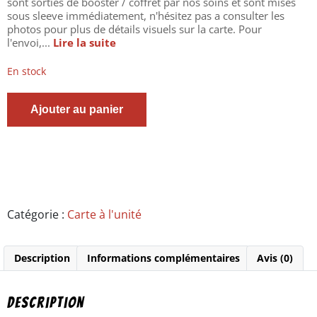
sont sorties de booster / coffret par nos soins et sont mises
sous sleeve immédiatement, n'hésitez pas a consulter les
photos pour plus de détails visuels sur la carte. Pour
l'envoi,...
Lire la suite
En stock
quantité
Ajouter au panier
de
Carte
Pokémon
-
Electhor
de
Rocket
15/132
Catégorie :
Carte à l'unité
-
célébrations
25
Description
Informations complémentaires
Avis (0)
ans
-
holo
-
Description
rare