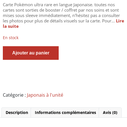
Carte Pokémon ultra rare en langue Japonaise. toutes nos
cartes sont sorties de booster / coffret par nos soins et sont
mises sous sleeve immédiatement, n'hésitez pas a consulter
les photos pour plus de détails visuels sur la carte. Pour...
Lire
la suite
En stock
quantité
Ajouter au panier
de
Carte
Pokémon
japonais
-
coalossal
V/
monthracite
Catégorie :
Japonais à l'unité
080/076
-
SR
Description
Informations complémentaires
Avis (0)
-
full
art