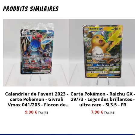
Produits similaires
Calendrier de l'avent 2023 -
Carte Pokémon - Raichu GX 
carte Pokémon - Givrali
29/73 - Légendes brillantes -
Vmax 041/203 - Flocon de
ultra rare - SL3.5 - FR
neige
9,90
€
7,90
€
l'unité
l'unité