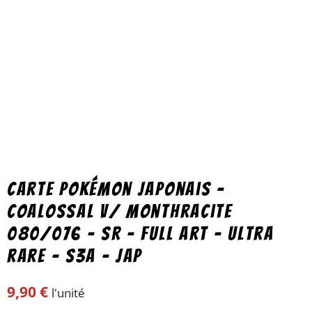
Carte Pokémon japonais –
coalossal V/ monthracite
080/076 – SR – full art – ultra
rare – s3a – jap
9,90
€
l'unité