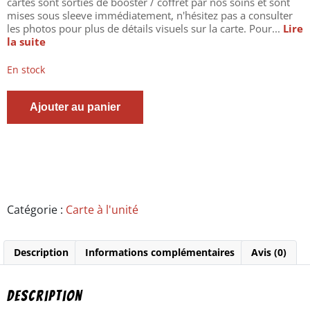
cartes sont sorties de booster / coffret par nos soins et sont
mises sous sleeve immédiatement, n'hésitez pas a consulter
les photos pour plus de détails visuels sur la carte. Pour...
Lire
la suite
En stock
quantité
Ajouter au panier
de
Carte
Pokémon
-
Lokhlass
GX
-
35/149
Catégorie :
Carte à l'unité
-
Soleil
et
Description
Informations complémentaires
Avis (0)
Lune
-
ultra
rare
Description
-