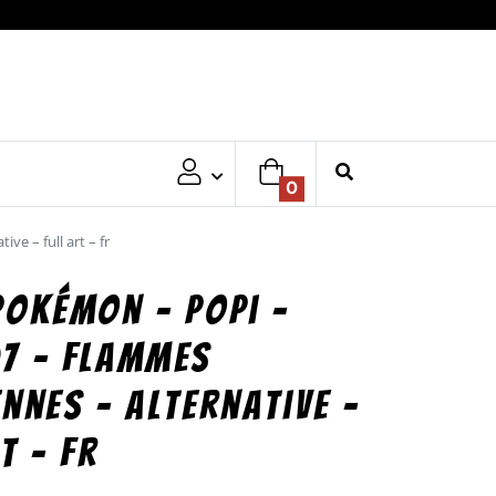
0
e – full art – fr
Pokémon – Popi –
7 – Flammes
ennes – Alternative –
t – fr