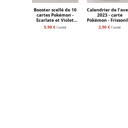
Booster scellé de 10
Calendrier de l'av
cartes Pokémon -
2023 - carte
Ecarlate et Violet
Pokémon - Frissoni
EV1-
084/264 - Flocon 
5,90
€
2,90
€
l'unité
l'unité
neige