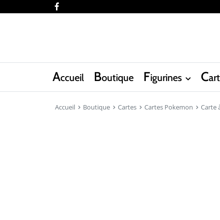
facebook
A
B
F
C
ccueil
outique
igurines
ar
Accueil
Boutique
Cartes
Cartes Pokemon
Carte à