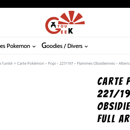
G
tes Pokemon
oodies / Divers
 l'unité
Carte Pokémon – Popi – 227/197 – Flammes Obsidiennes – Alternativ
Carte 
227/19
Obsidi
full ar