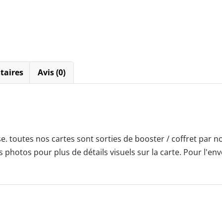
Obsidiennes
-
Alternative
-
full
art
-
taires
Avis (0)
fr
. toutes nos cartes sont sorties de booster / coffret par n
photos pour plus de détails visuels sur la carte. Pour l'env