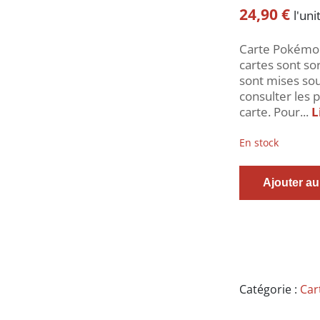
24,90
€
l'uni
Carte Pokémon 
cartes sont sor
sont mises so
consulter les p
carte. Pour...
L
En stock
quantité
Ajouter au
de
Carte
Pokémon
-
Popi
-
227/197
Catégorie :
Cart
-
Flammes