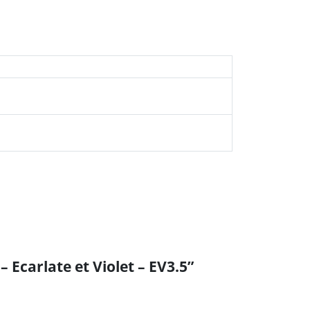
Soyez le premier à laisser votre avis sur “Coffret Pokémon Electhor-EX – 151 – Ecarlate et Violet – EV3.5”