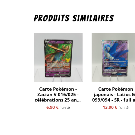
Produits similaires
Carte Pokémon -
Carte Pokémon
Zacian V 016/025 -
japonais - Latios 
célébrations 25 ans -
099/094 - SR - full 
ultra rare - fr
- miracle twin - ul
6,90
€
13,90
€
l'unité
l'unité
rare - sm11 - jap