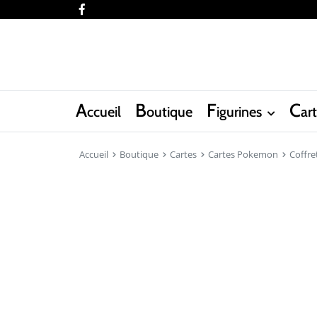
facebook
A
B
F
C
ccueil
outique
igurines
ar
Accueil
Boutique
Cartes
Cartes Pokemon
Coffre