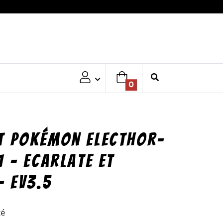
0
t Pokémon Electhor-
1 – Ecarlate et
– EV3.5
té