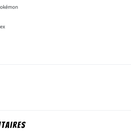
C Pokémon
 ex
taires