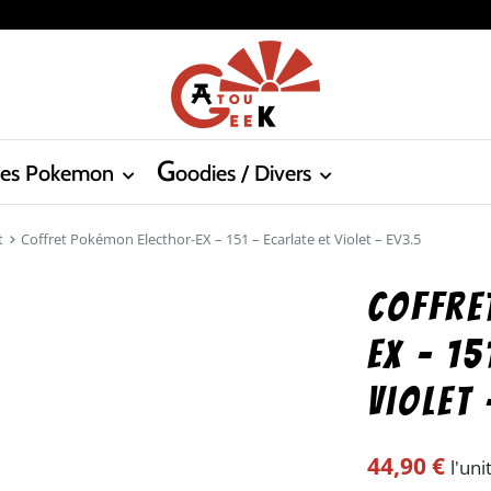
G
tes Pokemon
oodies / Divers
t
Coffret Pokémon Electhor-EX – 151 – Ecarlate et Violet – EV3.5
Coffre
EX – 15
Violet 
44,90
€
l'uni