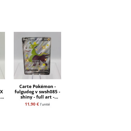
Carte Pokémon -
GX
fulgudog v swsh085 -
art
shiny - full art -
tra
destinées radieuses -
11,90
€
l'unité
promo - fr