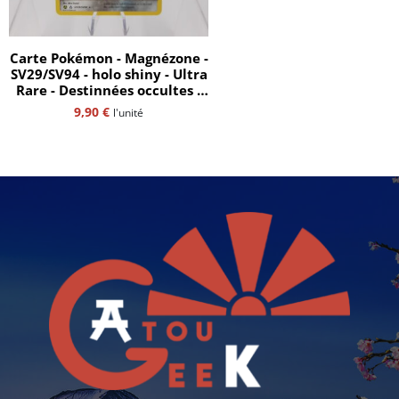
Carte Pokémon - Magnézone -
SV29/SV94 - holo shiny - Ultra
Rare - Destinnées occultes -
11.5 - FR
9,90
€
l'unité