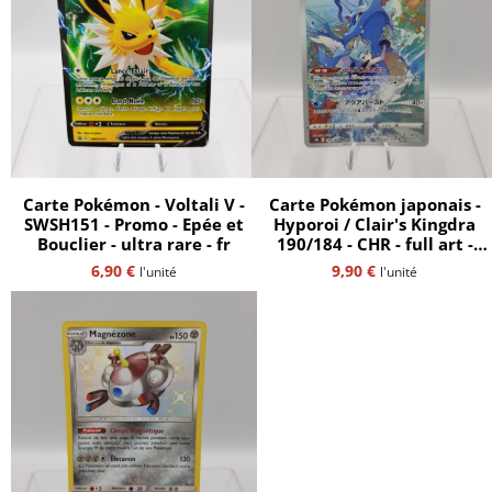
Carte Pokémon - Voltali V -
Carte Pokémon japonais -
SWSH151 - Promo - Epée et
Hyporoi / Clair's Kingdra
Bouclier - ultra rare - fr
190/184 - CHR - full art -
Vmax Climax - ultra rare -
6,90
€
9,90
€
l'unité
l'unité
s8b - jap