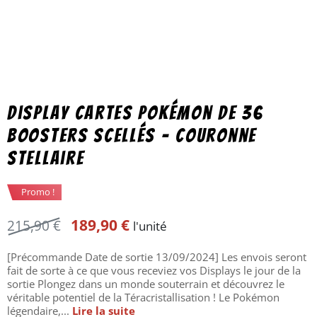
Display cartes Pokémon de 36
boosters scellés – Couronne
Stellaire
Promo !
Le
Le
189,90
€
215,90
€
l'unité
prix
prix
[Précommande Date de sortie 13/09/2024] Les envois seront
initial
actuel
fait de sorte à ce que vous receviez vos Displays le jour de la
sortie Plongez dans un monde souterrain et découvrez le
était :
est :
véritable potentiel de la Téracristallisation ! Le Pokémon
215,90 €.
189,90 €.
légendaire,...
Lire la suite