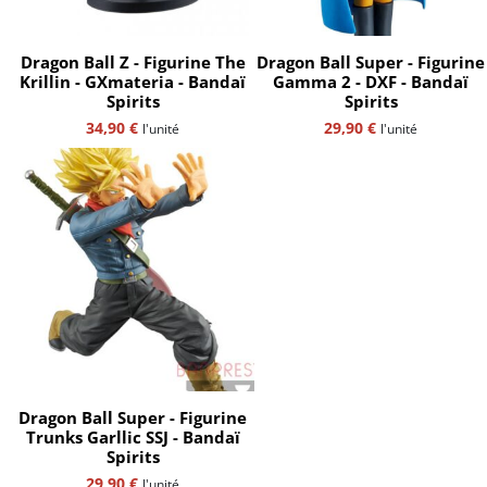
Dragon Ball Z - Figurine The
Dragon Ball Super - Figurine
Krillin - GXmateria - Bandaï
Gamma 2 - DXF - Bandaï
Spirits
Spirits
34,90
€
29,90
€
l'unité
l'unité
Dragon Ball Super - Figurine
Trunks Garllic SSJ - Bandaï
Spirits
29,90
€
l'unité