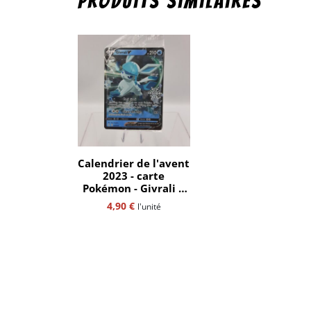
Produits similaires
Calendrier de l'avent
2023 - carte
Pokémon - Givrali V
040/203 - Flocon de
4,90
€
l'unité
neige