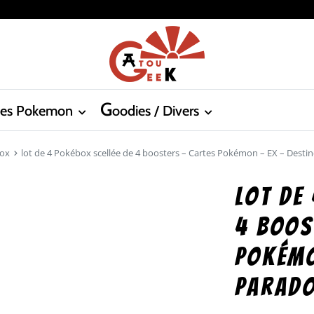
G
tes Pokemon
oodies / Divers
ox
lot de 4 Pokébox scellée de 4 boosters – Cartes Pokémon – EX – Desti
lot de
4 boos
Pokémo
Parad