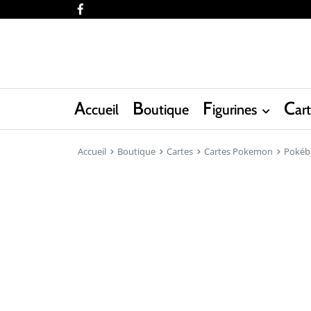
facebook
A
B
F
C
ccueil
outique
igurines
ar
Accueil
Boutique
Cartes
Cartes Pokemon
Pokéb