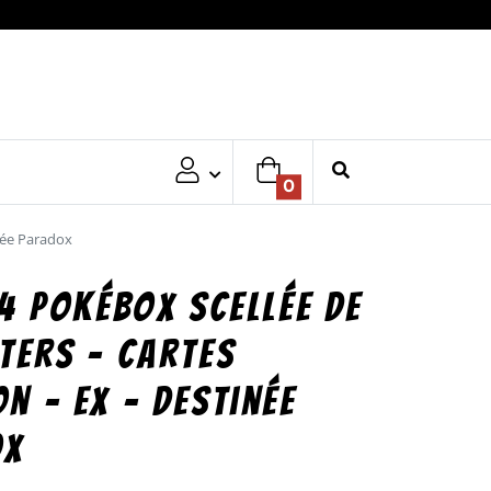
0
née Paradox
 4 Pokébox scellée de
ters – Cartes
n – EX – Destinée
ox