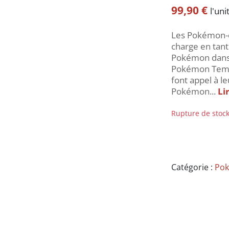
99,90
€
l'uni
Les Pokémon-e
charge en tan
Pokémon dans 
Pokémon Temps
font appel à l
Pokémon...
Li
Rupture de stoc
Catégorie :
Pok