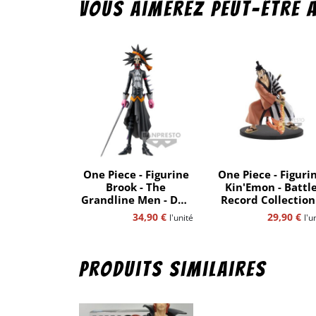
Vous aimerez peut-être 
One Piece - Figurine
One Piece - Figuri
Brook - The
Kin'Emon - Battl
Grandline Men - DXF
Record Collection
- Film red Vol.9 -
Bandaï-Spirits
34,90
€
29,90
€
l'unité
l'u
Bandaï-Spirits
Produits similaires