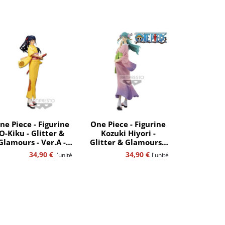
ne Piece - Figurine
One Piece - Figurine
O-Kiku - Glitter &
Kozuki Hiyori -
Glamours - Ver.A -
Glitter & Glamours -
Bandaï-Spirits
Ver.A - Bandaï-Spirits
34,90
€
34,90
€
l'unité
l'unité