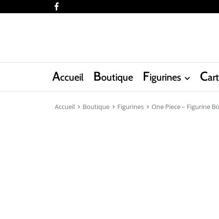
facebook
A
B
F
C
ccueil
outique
igurines
ar
Accueil
Boutique
Figurines
One Piece – Figurine B