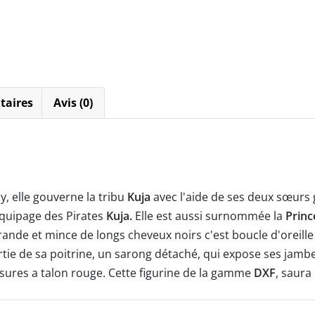
The
Grandline
Series
Extra
-
Banpresto
taires
Avis (0)
y, elle gouverne la tribu
Kuja
avec l'aide de ses deux sœurs
'équipage des Pirates
Kuja.
Elle est aussi surnommée la
Princ
nde et mince de longs cheveux noirs c'est boucle d'oreille
tie de sa poitrine, un sarong détaché, qui expose ses jambe
sures a talon rouge. Cette figurine de la gamme
DXF
, saura