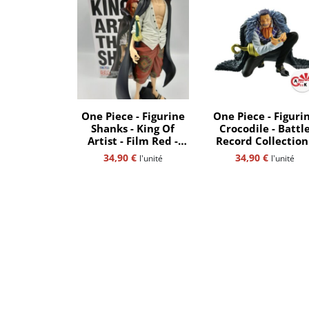
One Piece - Figurine
One Piece - Figuri
Shanks - King Of
Crocodile - Battl
Artist - Film Red -
Record Collection
Bandaï-Spirits
Banpresto
34,90
€
34,90
€
l'unité
l'unité