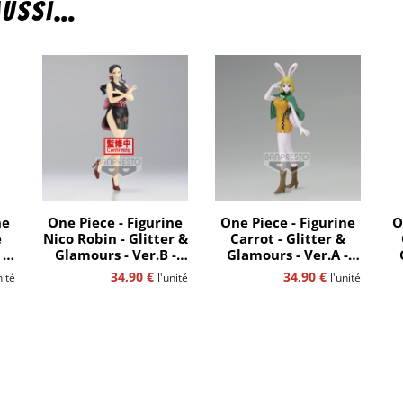
aussi…
ne
One Piece - Figurine
One Piece - Figurine
O
e
Nico Robin - Glitter &
Carrot - Glitter &
 -
Glamours - Ver.B -
Glamours - Ver.A -
Wanokuni Style II -
Bandaï-Spirits
34,90
€
34,90
€
nité
l'unité
l'unité
Bandaï-Spirits