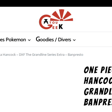
G
tes Pokemon
oodies / Divers
oa Hancock – DXF The Grandline Series Extra – Banpresto
One Pie
Hancoc
Grandl
Banpre