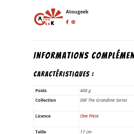
Atougeek
Informations complémen
Caractéristiques :
Poids
400 g
Collection
DXF The Grandline Series
Licence
One Piece
Taille
17 cm