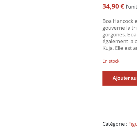
34,90
€
l'uni
Boa Hancock es
gouverne la tr
gorgones. Boa 
également la c
Kuja. Elle est
En stock
quantité
Ajouter au
de
One
Piece
-
Figurine
Boa
Hancock
Catégorie :
Fig
-
DXF