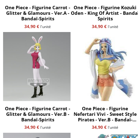
One Piece - Figurine Carrot -
One Piece - Figurine Kozuki
Glitter & Glamours - Ver.A -
Oden - King Of Artist - Banda
Bandaï-Spirits
Spirits
34,90
€
34,90
€
l'unité
l'unité
One Piece - Figurine Carrot -
One Piece - Figurine
Glitter & Glamours - Ver.B -
Nefertari Vivi - Sweet Style
Bandaï-Spirits
Pirates - Ver.B - Bandaï-
Spirits
34,90
€
34,90
€
l'unité
l'unité