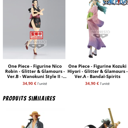
One Piece - Figurine Nico
One Piece - Figurine Kozuki
Robin - Glitter & Glamours -
Hiyori - Glitter & Glamours -
Ver.B - Wanokuni Style II -
Ver.A - Bandaï-Spirits
Bandaï-Spirits
34,90
€
34,90
€
l'unité
l'unité
Produits similaires