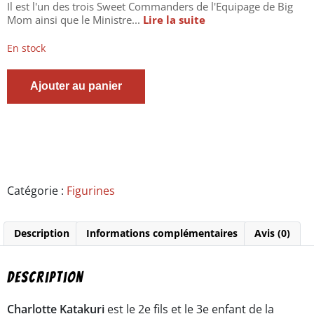
Il est l'un des trois Sweet Commanders de l'Equipage de Big
Mom ainsi que le Ministre...
Lire la suite
En stock
quantité
Ajouter au panier
de
One
Piece
-
Figurine
Charlotte
Katakuri
-
Catégorie :
Figurines
Ichiban
kuji
-
Description
Informations complémentaires
Avis (0)
Impregnable
sword
-
lot
Description
D
Charlotte Katakuri
est le 2e fils et le 3e enfant de la