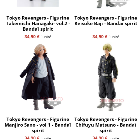
Tokyo Revengers - Figurine
Tokyo Revengers - Figurine
Takemichi Hanagaki- vol.2 -
Keisuke Baji - Bandaï spirit
Bandaï spirit
34,90
€
34,90
€
l'unité
l'unité
Tokyo Revengers - Figurine
Tokyo Revengers - Figurine
Manjiro Sano - vol 1 - Bandaï
Chifuyu Matsuno - Bandaï
spirit
spirit
34,90
€
34,90
€
l'unité
l'unité