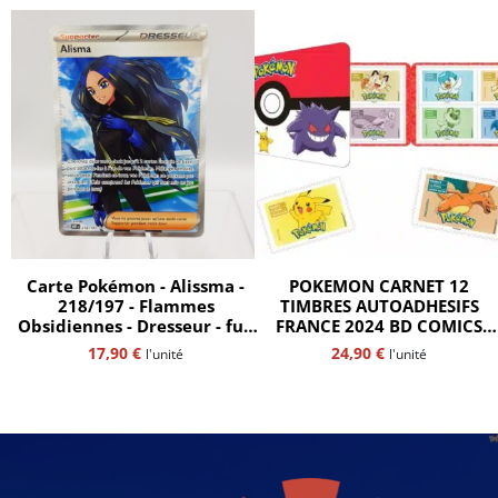
Carte Pokémon - Alissma -
POKEMON CARNET 12
218/197 - Flammes
TIMBRES AUTOADHESIFS
Obsidiennes - Dresseur - full
FRANCE 2024 BD COMICS
art - ultra rare - fr
SALON neuf** MNH
17,90
€
24,90
€
l'unité
l'unité